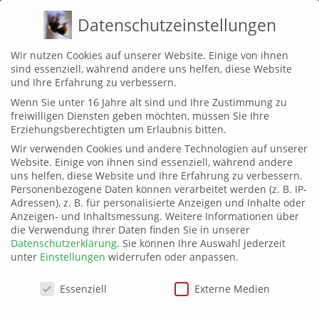
Zum
MENÜ
Datenschutzeinstellungen
Inhalt
springen
Wir nutzen Cookies auf unserer Website. Einige von ihnen
sind essenziell, während andere uns helfen, diese Website
NEKTAR UND POLLE
und Ihre Erfahrung zu verbessern.
Wenn Sie unter 16 Jahre alt sind und Ihre Zustimmung zu
EIN BLOG VOM WILDBIENENBALKON
freiwilligen Diensten geben möchten, müssen Sie Ihre
Erziehungsberechtigten um Erlaubnis bitten.
Wir verwenden Cookies und andere Technologien auf unserer
Website. Einige von ihnen sind essenziell, während andere
uns helfen, diese Website und Ihre Erfahrung zu verbessern.
Was fliegt hier?
Personenbezogene Daten können verarbeitet werden (z. B. IP-
Adressen), z. B. für personalisierte Anzeigen und Inhalte oder
Anzeigen- und Inhaltsmessung.
Weitere Informationen über
An dieser Stelle gibt es bald eine Liste meiner Insekten-
die Verwendung Ihrer Daten finden Sie in unserer
Beobachtungen auf dem Balkon. Bitte habt noch etwas Geduld.
Datenschutzerklärung
.
Sie können Ihre Auswahl jederzeit
unter
Einstellungen
widerrufen oder anpassen.
Datenschutzeinstellungen
Essenziell
Externe Medien
AKTUELLES LIEBLINGSBILD