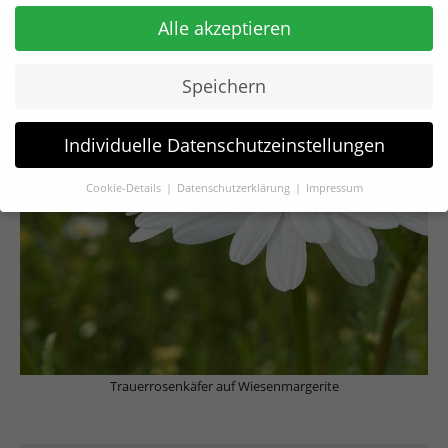
Alle akzeptieren
Speichern
Individuelle Datenschutzeinstellungen
Cookie-Details
Datenschutzerklärung
Impressum
Datenschutzeinstellungen
Wenn Sie unter 16 Jahre alt sind und Ihre Zustimmung zu
freiwilligen Diensten geben möchten, müssen Sie Ihre
Erziehungsberechtigten um Erlaubnis bitten.
Wir verwenden Cookies und andere Technologien auf unserer
Website. Einige von ihnen sind essenziell, während andere
uns helfen, diese Website und Ihre Erfahrung zu verbessern.
Personenbezogene Daten können verarbeitet werden (z. B. IP-
Trauerrosenkäfer auf Wiesenmargerite
Adressen), z. B. für personalisierte Anzeigen und Inhalte oder
Anzeigen- und Inhaltsmessung.
Weitere Informationen über
die Verwendung Ihrer Daten finden Sie in unserer