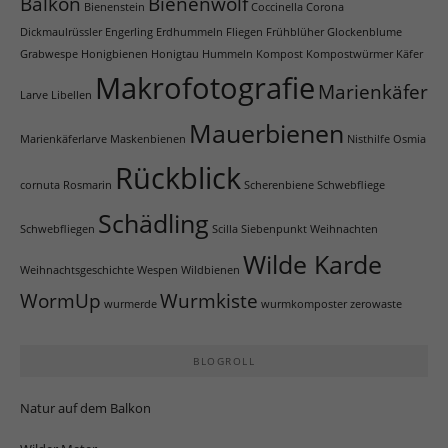
Balkon
Bienenwolf
Bienenstein
Coccinella
Corona
Dickmaulrüssler
Engerling
Erdhummeln
Fliegen
Frühblüher
Glockenblume
Grabwespe
Honigbienen
Honigtau
Hummeln
Kompost
Kompostwürmer
Käfer
Makrofotografie
Marienkäfer
Larve
Libellen
Mauerbienen
Marienkäferlarve
Maskenbienen
Nisthilfe
Osmia
Rückblick
cornuta
Rosmarin
Scherenbiene
Schwebfliege
Schädling
Schwebfliegen
Scilla
Siebenpunkt
Weihnachten
Wilde Karde
Weihnachtsgeschichte
Wespen
Wildbienen
WormUp
Wurmkiste
wurmerde
wurmkomposter
zerowaste
BLOGROLL
Natur auf dem Balkon