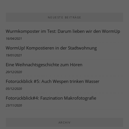
powered by Borlabs Cookie
Datenschutzerklärung
Impressum
NEUESTE BEITRÄGE
Wurmkomposter im Test: Darum lieben wir den WormUp
16/04/2021
WormUp! Kompostieren in der Stadtwohnung
19/01/2021
Eine Weihnachtsgeschichte zum Hören
20/12/2020
Fotorückblick #5: Auch Wespen trinken Wasser
05/12/2020
Fotorückblick#4: Faszination Makrofotografie
23/11/2020
ARCHIV