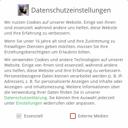
Zum
MENÜ
Datenschutzeinstellungen
Inhalt
springen
Wir nutzen Cookies auf unserer Website. Einige von ihnen
sind essenziell, während andere uns helfen, diese Website
NEKTAR UND POLLE
und Ihre Erfahrung zu verbessern.
Wenn Sie unter 16 Jahre alt sind und Ihre Zustimmung zu
EIN BLOG VOM WILDBIENENBALKON
freiwilligen Diensten geben möchten, müssen Sie Ihre
Erziehungsberechtigten um Erlaubnis bitten.
Wir verwenden Cookies und andere Technologien auf unserer
Website. Einige von ihnen sind essenziell, während andere
SCHLAGWORT:
DICKMAULRÜSSLER
uns helfen, diese Website und Ihre Erfahrung zu verbessern.
Personenbezogene Daten können verarbeitet werden (z. B. IP-
Adressen), z. B. für personalisierte Anzeigen und Inhalte oder
Anzeigen- und Inhaltsmessung.
Weitere Informationen über
die Verwendung Ihrer Daten finden Sie in unserer
Engerlinge im Balkonkasten: So
Datenschutzerklärung
.
Sie können Ihre Auswahl jederzeit
wirst du die Schädlinge los
unter
Einstellungen
widerrufen oder anpassen.
Datenschutzeinstellungen
Essenziell
Externe Medien
KÄFER
NEKTAR UND POLLE
06/10/2020
1