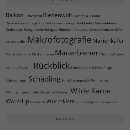
Balkon
Bienenwolf
Bienenstein
Coccinella
Corona
Dickmaulrüssler
Engerling
Erdhummeln
Fliegen
Frühblüher
Glockenblume
Grabwespe
Honigbienen
Honigtau
Hummeln
Kompost
Kompostwürmer
Käfer
Makrofotografie
Marienkäfer
Larve
Libellen
Mauerbienen
Marienkäferlarve
Maskenbienen
Nisthilfe
Osmia
Rückblick
cornuta
Rosmarin
Scherenbiene
Schwebfliege
Schädling
Schwebfliegen
Scilla
Siebenpunkt
Weihnachten
Wilde Karde
Weihnachtsgeschichte
Wespen
Wildbienen
WormUp
Wurmkiste
wurmerde
wurmkomposter
zerowaste
BLOGROLL