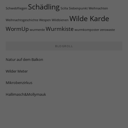
Schädling
Schwebfliegen
Scilla
Siebenpunkt
Weihnachten
Wilde Karde
Weihnachtsgeschichte
Wespen
Wildbienen
WormUp
Wurmkiste
wurmerde
wurmkomposter
zerowaste
BLOGROLL
Natur auf dem Balkon
Wilder Meter
Mikrobenzirkus
Hallimasch&Mollymauk