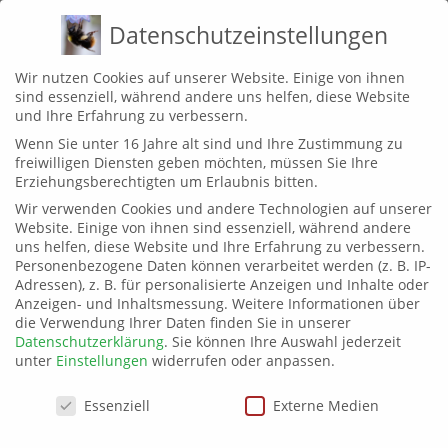
Zum
MENÜ
Datenschutzeinstellungen
Inhalt
springen
Wir nutzen Cookies auf unserer Website. Einige von ihnen
sind essenziell, während andere uns helfen, diese Website
NEKTAR UND POLLE
und Ihre Erfahrung zu verbessern.
Wenn Sie unter 16 Jahre alt sind und Ihre Zustimmung zu
EIN BLOG VOM WILDBIENENBALKON
freiwilligen Diensten geben möchten, müssen Sie Ihre
Erziehungsberechtigten um Erlaubnis bitten.
Wir verwenden Cookies und andere Technologien auf unserer
Website. Einige von ihnen sind essenziell, während andere
uns helfen, diese Website und Ihre Erfahrung zu verbessern.
Datenschutzerklärung
Personenbezogene Daten können verarbeitet werden (z. B. IP-
Adressen), z. B. für personalisierte Anzeigen und Inhalte oder
Anzeigen- und Inhaltsmessung.
Weitere Informationen über
Wir behandeln Ihre personenbezogenen Daten vertraulich und
die Verwendung Ihrer Daten finden Sie in unserer
entsprechend der gesetzlichen Datenschutzvorschriften sowie dieser
Datenschutzerklärung
.
Sie können Ihre Auswahl jederzeit
Datenschutzerklärung. Die Nutzung unserer Webseite ist in der Regel
unter
Einstellungen
widerrufen oder anpassen.
ohne Angabe personenbezogener Daten möglich. Soweit auf
Datenschutzeinstellungen
unseren Seiten personenbezogene Daten (beispielsweise Name,
Essenziell
Externe Medien
Anschrift oder E-Mail-Adressen) erhoben werden, erfolgt dies, soweit
möglich, stets auf freiwilliger Basis. Diese Daten werden ohne Ihre