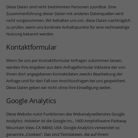
Datenschutzerklärung
.
Diese Daten sind nicht bestimmten Personen zuordbar. Eine
Hier finden Sie eine Übersicht über alle verwendeten Cookies.
Zusammenführung dieser Daten mit anderen Datenquellen wird
Sie können Ihre Einwilligung zu ganzen Kategorien geben
oder sich weitere Informationen anzeigen lassen und so nur
nicht vorgenommen. Wir behalten uns vor, diese Daten nachträglich
bestimmte Cookies auswählen.
zu prüfen, wenn uns konkrete Anhaltspunkte für eine rechtswidrige
Nutzung bekannt werden.
Alle akzeptieren
Speichern
Kontaktformular
Zurück
Datenschutzeinstellungen
Wenn Sie uns per Kontaktformular Anfragen zukommen lassen,
Essenziell (1)
werden Ihre Angaben aus dem Anfrageformular inklusive der von
Ihnen dort angegebenen Kontaktdaten zwecks Bearbeitung der
Essenzielle Cookies ermöglichen grundlegende Funktionen und sind für
die einwandfreie Funktion der Website erforderlich.
Anfrage und für den Fall von Anschlussfragen bei uns gespeichert.
Diese Daten geben wir nicht ohne Ihre Einwilligung weiter.
Cookie-Informationen anzeigen
Google Analytics
Ext
Externe Medien (7)
Inhalte von Videoplattformen und Social-Media-Plattformen werden
Diese Website nutzt Funktionen des Webanalysedienstes Google
standardmäßig blockiert. Wenn Cookies von externen Medien akzeptiert
Analytics. Anbieter ist die Google Inc., 1600 Amphitheatre Parkway
werden, bedarf der Zugriff auf diese Inhalte keiner manuellen
Mountain View, CA 94043, USA. Google Analytics verwendet so
Einwilligung mehr.
genannte „Cookies“. Das sind Textdateien, die auf Ihrem
Cookie-Informationen anzeigen