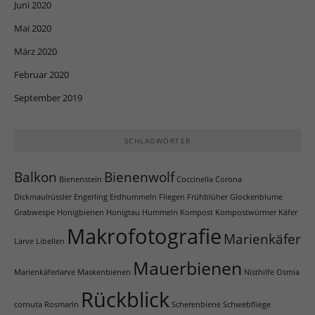
Juni 2020
Mai 2020
März 2020
Februar 2020
September 2019
SCHLAGWÖRTER
Balkon
Bienenwolf
Bienenstein
Coccinella
Corona
Dickmaulrüssler
Engerling
Erdhummeln
Fliegen
Frühblüher
Glockenblume
Grabwespe
Honigbienen
Honigtau
Hummeln
Kompost
Kompostwürmer
Käfer
Makrofotografie
Marienkäfer
Larve
Libellen
Mauerbienen
Marienkäferlarve
Maskenbienen
Nisthilfe
Osmia
Rückblick
cornuta
Rosmarin
Scherenbiene
Schwebfliege