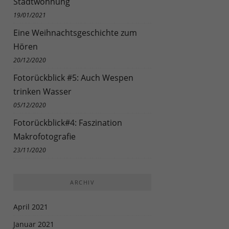
Stadtwohnung
n.
19/01/2021
Zurück
Eine Weihnachtsgeschichte zum
Hören
20/12/2020
eie
Fotorückblick #5: Auch Wespen
trinken Wasser
05/12/2020
Externe Medien
Fotorückblick#4: Faszination
Makrofotografie
uf
23/11/2020
ARCHIV
ressum
April 2021
Januar 2021