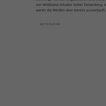
Info
von Wildbiene-Inhaber Volker Fockenberg. I
waren die Weiden aber bereits ausverkauft.
Al
Daten
WEITERLESEN
Ess
Essen
Funkt
Ext
Inha
block
diese
pow