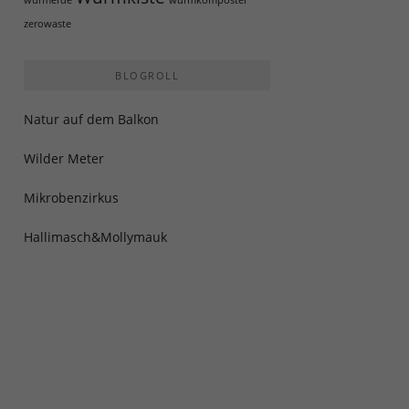
wurmerde
wurmkomposter
zerowaste
BLOGROLL
Natur auf dem Balkon
Wilder Meter
Mikrobenzirkus
Hallimasch&Mollymauk