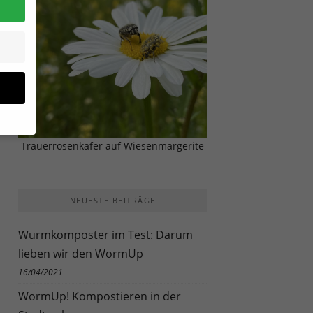
Trauerrosenkäfer auf Wiesenmargerite
NEUESTE BEITRÄGE
site
Wurmkomposter im Test: Darum
lieben wir den WormUp
n und
r die
16/04/2021
en
WormUp! Kompostieren in der