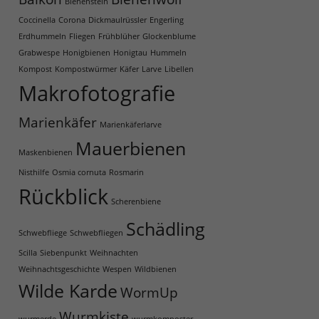
Bienenstein
Coccinella
Corona
Dickmaulrüssler
Engerling
Erdhummeln
Fliegen
Frühblüher
Glockenblume
Grabwespe
Honigbienen
Honigtau
Hummeln
Kompost
Kompostwürmer
Käfer
Larve
Libellen
Makrofotografie
Marienkäfer
Marienkäferlarve
Mauerbienen
Maskenbienen
Nisthilfe
Osmia cornuta
Rosmarin
Rückblick
Scherenbiene
Schädling
Schwebfliege
Schwebfliegen
Scilla
Siebenpunkt
Weihnachten
Weihnachtsgeschichte
Wespen
Wildbienen
Wilde Karde
WormUp
Wurmkiste