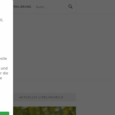
SCHUTZERKLÄRUNG
l,
E
site
n und
r die
ie
AKTUELLES LIEBLINGSBILD