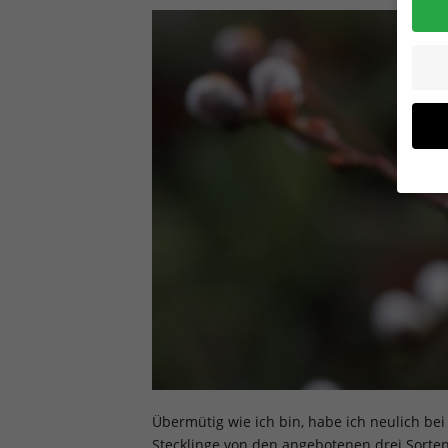
Wenn 
Dien
Erlau
Wir 
Einig
und I
verar
Inhal
Verwe
Hier 
Übermütig wie ich bin, habe ich neulich bei
Ihre 
Stecklinge von den angebotenen drei Sorte