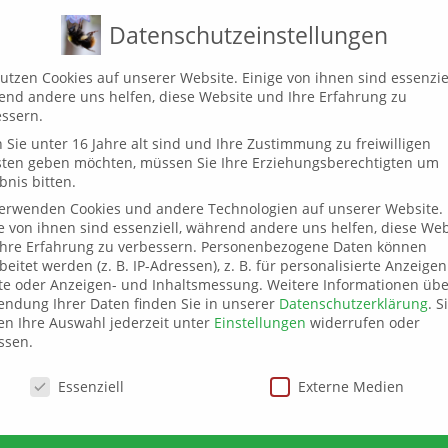
!
WAS FLIEGT HIER?
MAKROKOSMOS
IMPRESSUM
DATEN
Datenschutzeinstellungen
utzen Cookies auf unserer Website. Einige von ihnen sind essenziel
nd andere uns helfen, diese Website und Ihre Erfahrung zu
NEKTAR UND POLL
ssern.
Sie unter 16 Jahre alt sind und Ihre Zustimmung zu freiwilligen
sten geben möchten, müssen Sie Ihre Erziehungsberechtigten um
bnis bitten.
EIN BLOG VOM WILDBIENENBALKON
verwenden Cookies und andere Technologien auf unserer Website.
e von ihnen sind essenziell, während andere uns helfen, diese Web
hre Erfahrung zu verbessern.
Personenbezogene Daten können
beitet werden (z. B. IP-Adressen), z. B. für personalisierte Anzeige
te oder Anzeigen- und Inhaltsmessung.
Weitere Informationen übe
ndung Ihrer Daten finden Sie in unserer
Datenschutzerklärung
.
S
n Ihre Auswahl jederzeit unter
Einstellungen
widerrufen oder
ssen.
schutzeinstellungen
Essenziell
Externe Medien
/2020
0