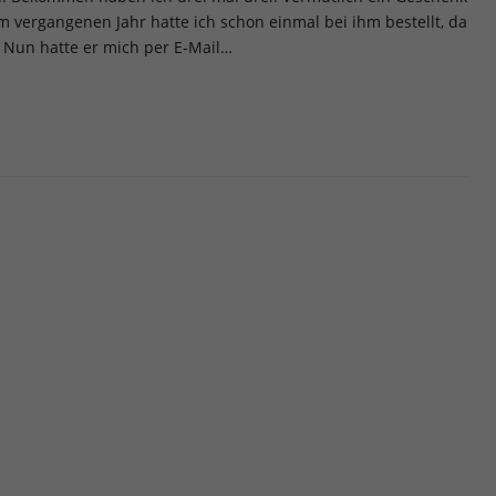
rmationen anzeigen lassen und so nur bestimmte Cookies auswähle
m vergangenen Jahr hatte ich schon einmal bei ihm bestellt, da
 Nun hatte er mich per E-Mail…
le akzeptieren
Speichern
schutzeinstellungen
enziell (1)
zielle Cookies ermöglichen grundlegende Funktionen und sind für die einwandfr
ion der Website erforderlich.
Cookie-Informationen anzeigen
erne Medien (7)
lte von Videoplattformen und Social-Media-Plattformen werden standardmäßig
iert. Wenn Cookies von externen Medien akzeptiert werden, bedarf der Zugriff a
 Inhalte keiner manuellen Einwilligung mehr.
Cookie-Informationen anzeigen
ered by Borlabs Cookie
Datenschutzerklärung
Imp