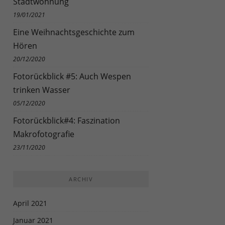
Stadtwohnung
n.
19/01/2021
Zurück
Eine Weihnachtsgeschichte zum
Hören
20/12/2020
eie
Fotorückblick #5: Auch Wespen
trinken Wasser
05/12/2020
Externe Medien
Fotorückblick#4: Faszination
Makrofotografie
uf
23/11/2020
ARCHIV
ressum
April 2021
Januar 2021