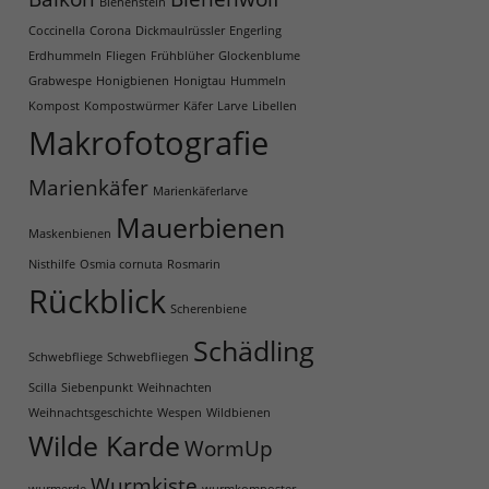
Bienenstein
Coccinella
Corona
Dickmaulrüssler
Engerling
Erdhummeln
Fliegen
Frühblüher
Glockenblume
Grabwespe
Honigbienen
Honigtau
Hummeln
Kompost
Kompostwürmer
Käfer
Larve
Libellen
Makrofotografie
Marienkäfer
Marienkäferlarve
Mauerbienen
Maskenbienen
Nisthilfe
Osmia cornuta
Rosmarin
Rückblick
Scherenbiene
Schädling
Schwebfliege
Schwebfliegen
Scilla
Siebenpunkt
Weihnachten
Weihnachtsgeschichte
Wespen
Wildbienen
Wilde Karde
WormUp
Wurmkiste