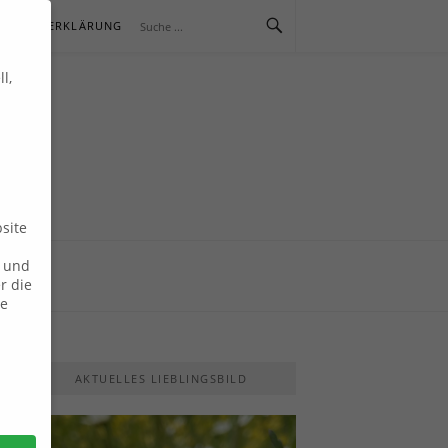
SCHUTZERKLÄRUNG
l,
E
site
n und
r die
ie
AKTUELLES LIEBLINGSBILD