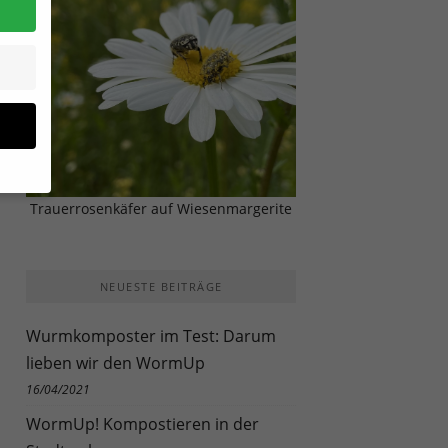
Trauerrosenkäfer auf Wiesenmargerite
NEUESTE BEITRÄGE
site
Wurmkomposter im Test: Darum
lieben wir den WormUp
n und
r die
16/04/2021
en
WormUp! Kompostieren in der