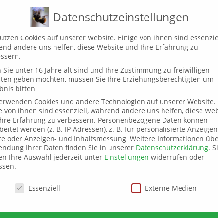
!
WAS FLIEGT HIER?
MAKROKOSMOS
IMPRESSUM
DATEN
Datenschutzeinstellungen
utzen Cookies auf unserer Website. Einige von ihnen sind essenziel
nd andere uns helfen, diese Website und Ihre Erfahrung zu
NEKTAR UND POLL
ssern.
Sie unter 16 Jahre alt sind und Ihre Zustimmung zu freiwilligen
sten geben möchten, müssen Sie Ihre Erziehungsberechtigten um
bnis bitten.
EIN BLOG VOM WILDBIENENBALKON
verwenden Cookies und andere Technologien auf unserer Website.
e von ihnen sind essenziell, während andere uns helfen, diese Web
hre Erfahrung zu verbessern.
Personenbezogene Daten können
beitet werden (z. B. IP-Adressen), z. B. für personalisierte Anzeige
te oder Anzeigen- und Inhaltsmessung.
Weitere Informationen übe
ndung Ihrer Daten finden Sie in unserer
Datenschutzerklärung
.
S
n Ihre Auswahl jederzeit unter
Einstellungen
widerrufen oder
ssen.
 das Coronajahr 2020
schutzeinstellungen
Essenziell
Externe Medien
/2020
10