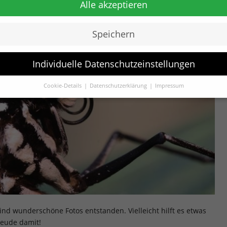
Alle akzeptieren
Speichern
Individuelle Datenschutzeinstellungen
Cookie-Details
Datenschutzerklärung
Impressum
Datenschutzeinstellungen
Sie unter 16 Jahre alt sind und Ihre Zustimmung zu freiwilligen
sten geben möchten, müssen Sie Ihre Erziehungsberechtigten um
bnis bitten.
verwenden Cookies und andere Technologien auf unserer Website.
e von ihnen sind essenziell, während andere uns helfen, diese Web
hre Erfahrung zu verbessern.
Personenbezogene Daten können
beitet werden (z. B. IP-Adressen), z. B. für personalisierte Anzeige
te oder Anzeigen- und Inhaltsmessung.
Weitere Informationen übe
ndung Ihrer Daten finden Sie in unserer
Datenschutzerklärung
.
ind wunderschöne Fotos entstanden. Vielleicht hilft es etwas
finden Sie eine Übersicht über alle verwendeten Cookies. Sie könn
reude damit!
Einwilligung zu ganzen Kategorien geben oder sich weitere