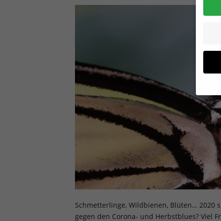
Wenn 
Dien
Erlau
Wir 
Einig
und I
verar
Inhal
Verwe
Schmetterlinge, Wildbienen, Blüten… 2020 s
Hier 
gegen den Corona- und Herbstblues? Viel F
Ihre 