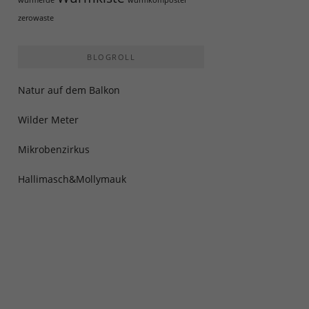
wurmerde
wurmkomposter
zerowaste
BLOGROLL
Natur auf dem Balkon
Wilder Meter
Mikrobenzirkus
Hallimasch&Mollymauk