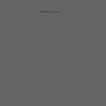
Info
WEITERLESEN
Al
Daten
Ess
Essen
Funkt
Ext
Inha
block
diese
pow